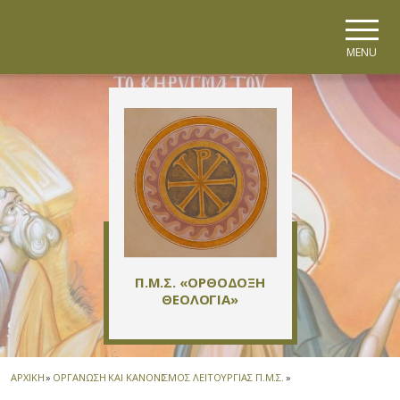
Skip to main navigation
Skip to main content
Skip to page footer
MENU
Π.Μ.Σ. «ΟΡΘΟΔΟΞΗ
ΘΕΟΛΟΓΙΑ»
ΑΡΧΙΚΗ
»
ΟΡΓΑΝΩΣΗ ΚΑΙ ΚΑΝΟΝΙΣΜΟΣ ΛΕΙΤΟΥΡΓΙΑΣ Π.Μ.Σ.
»